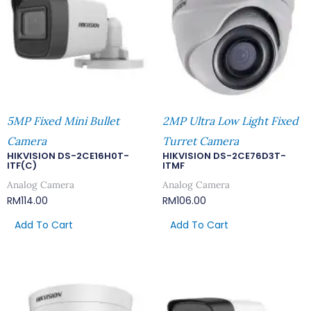
5MP Fixed Mini Bullet
2MP Ultra Low Light Fixed
Camera
Turret Camera
HIKVISION DS-2CE16H0T-
HIKVISION DS-2CE76D3T-
ITF(C)
ITMF
Analog Camera
Analog Camera
RM
114.00
RM
106.00
Add To Cart
Add To Cart