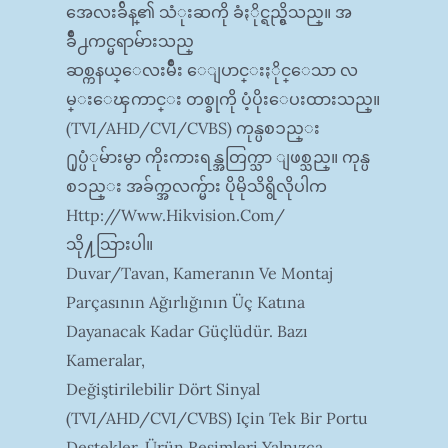
အေလးခ်ိန္၏ သံုးဆကို ခံႏိုင္ရည္ရွိသည္။ အ
ခ်ိဳ႕ကင္မရာမ်ားသည္
ဆစ္ကနယ္ေလးမ်ဳိး ေျပာင္းႏိုင္ေသာ လ
မ္းေၾကာင္း တစ္ခုကို ပံ့ပိုးေပးထားသည္။
(TVI/AHD/CVI/CVBS) ကုန္ပစၥည္း
႐ုပ္ပံုမ်ားမွာ ကိုးကားရန္အတြက္သာ ျဖစ္သည္။ ကုန္ပ
စၥည္း အခ်က္အလက္မ်ား ပိုမိုသိရွိလိုပါက
Http://www.hikvision.com/
သို႔သြားပါ။
Duvar/tavan, Kameranın Ve Montaj
Parçasının Ağırlığının Üç Katına
Dayanacak Kadar Güçlüdür. Bazı
Kameralar,
Değiştirilebilir Dört Sinyal
(TVI/AHD/CVI/CVBS) Için Tek Bir Portu
Destekler. Ürün Resimleri Yalnızca