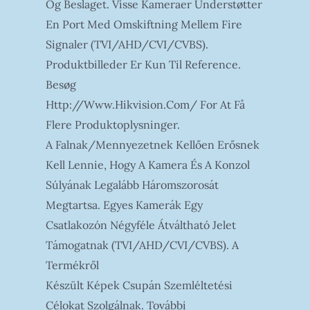
Og Beslaget. Visse Kameraer Understøtter
En Port Med Omskiftning Mellem Fire
Signaler (TVI/AHD/CVI/CVBS).
Produktbilleder Er Kun Til Reference.
Besøg
Http://www.hikvision.com/ For At Få
Flere Produktoplysninger.
A Falnak/mennyezetnek Kellően Erősnek
Kell Lennie, Hogy A Kamera És A Konzol
Súlyának Legalább Háromszorosát
Megtartsa. Egyes Kamerák Egy
Csatlakozón Négyféle Átváltható Jelet
Támogatnak (TVI/AHD/CVI/CVBS). A
Termékről
Készült Képek Csupán Szemléltetési
Célokat Szolgálnak. További