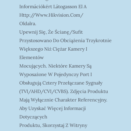
Információkért Látogasson El A
Http://www.hikvision.com/
Oldalra.
Upewnij Się, Że Ścianę/sufit
Przystosowano Do Obciążenia Trzykrotnie
Większego Niż Ciężar Kamery I
Elementów
Mocujących. Niektóre Kamery Są
Wyposażone W Pojedynczy Port I
Obsługują Cztery Przełączane Sygnały
(TVI/AHD/CVI/CVBS). Zdjęcia Produktu
Mają Wyłącznie Charakter Referencyjny.
Aby Uzyskać Więcej Informacji
Dotyczących
Produktu, Skorzystaj Z Witryny