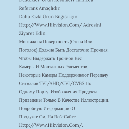
Referans Amaçlıdır.
Daha Fazla Ürün Bilgisi Için
Http://www.hikvision.com/ Adresini
Ziyaret Edin.
Монтажная Поверхность (стена Или
Потолок) Должна Быть Достаточно Прочная,
Чтобы Выдержать Тройной Вес
Камеры И Монтажных Элементов.
Некоторые Камеры Поддерживают Передачу
Сигналов TVI/AHD/CVI/CVBS По
Одному Порту. Изображения Продукта
Приведены Только В Качестве Иллюстрации.
Подробную Информацию О
Продукте См. На Веб-Сайте
Http://www.hikvision.com/.