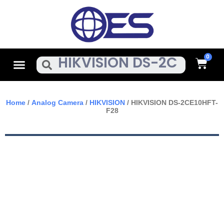
Skip
To
Content
Cart
Menu
Search
Home
/
Analog Camera
/
HIKVISION
/ HIKVISION DS-2CE10HFT-
F28