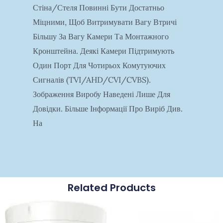
Стіна/стеля Повинні Бути Достатньо
Міцними, Щоб Витримувати Вагу Втричі
Більшу За Вагу Камери Та Монтажного
Кронштейна. Деякі Камери Підтримують
Один Порт Для Чотирьох Комутуючих
Сигналів (TVI/AHD/CVI/CVBS).
Зображення Виробу Наведені Лише Для
Довідки. Більше Інформації Про Виріб Див.
На
Related Products