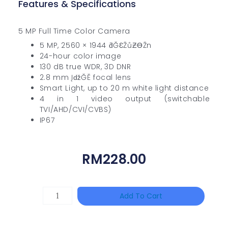
Features & Specifications
5 MP Full Time Color Camera
5 MP, 2560 × 1944 ƌĞƐŽůƵƟŽn
24-hour color image
130 dB true WDR, 3D DNR
2.8 mm ĮǆĞĚ focal lens
Smart Light, up to 20 m white light distance
4 in 1 video output (switchable
TVI/AHD/CVI/CVBS)
IP67
RM
228.00
HANWHA
Add To Cart
VISION
XNV-