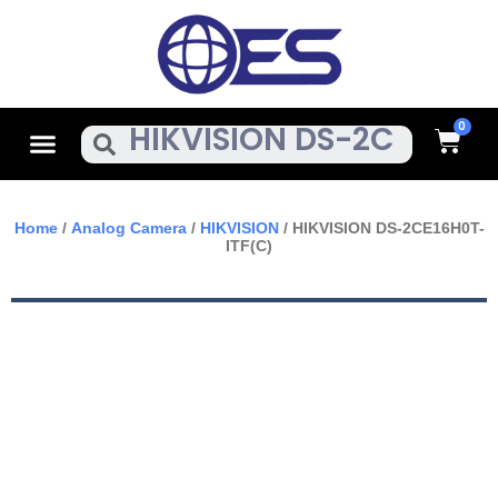
Skip
To
Content
Cart
Menu
Search
Home
/
Analog Camera
/
HIKVISION
/ HIKVISION DS-2CE16H0T-
ITF(C)