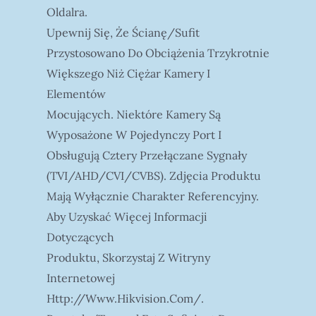
Oldalra.
Upewnij Się, Że Ścianę/sufit
Przystosowano Do Obciążenia Trzykrotnie
Większego Niż Ciężar Kamery I
Elementów
Mocujących. Niektóre Kamery Są
Wyposażone W Pojedynczy Port I
Obsługują Cztery Przełączane Sygnały
(TVI/AHD/CVI/CVBS). Zdjęcia Produktu
Mają Wyłącznie Charakter Referencyjny.
Aby Uzyskać Więcej Informacji
Dotyczących
Produktu, Skorzystaj Z Witryny
Internetowej
Http://www.hikvision.com/.