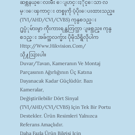
ဆစ္ကနယ္ေလးမ်ဳိး ေျပာင္းႏိုင္ေသာ လ
မ္းေၾကာင္း တစ္ခုကို ပံ့ပိုးေပးထားသည္။
(TVI/AHD/CVI/CVBS) ကုန္ပစၥည္း
႐ုပ္ပံုမ်ားမွာ ကိုးကားရန္အတြက္သာ ျဖစ္သည္။ ကုန္ပ
စၥည္း အခ်က္အလက္မ်ား ပိုမိုသိရွိလိုပါက
Http://www.hikvision.com/
သို႔သြားပါ။
Duvar/tavan, Kameranın Ve Montaj
Parçasının Ağırlığının Üç Katına
Dayanacak Kadar Güçlüdür. Bazı
Kameralar,
Değiştirilebilir Dört Sinyal
(TVI/AHD/CVI/CVBS) Için Tek Bir Portu
Destekler. Ürün Resimleri Yalnızca
Referans Amaçlıdır.
Daha Fazla Ürün Bilgisi Için