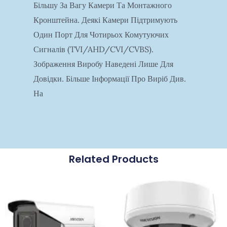
Більшу За Вагу Камери Та Монтажного
Кронштейна. Деякі Камери Підтримують
Один Порт Для Чотирьох Комутуючих
Сигналів (TVI/AHD/CVI/CVBS).
Зображення Виробу Наведені Лише Для
Довідки. Більше Інформації Про Виріб Див.
На
Related Products