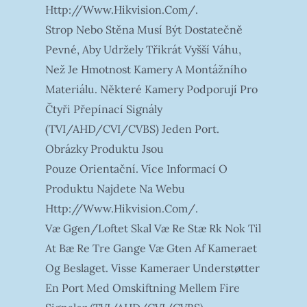
Http://www.hikvision.com/.
Strop Nebo Stěna Musí Být Dostatečně
Pevné, Aby Udržely Třikrát Vyšší Váhu,
Než Je Hmotnost Kamery A Montážního
Materiálu. Některé Kamery Podporují Pro
Čtyři Přepínací Signály
(TVI/AHD/CVI/CVBS) Jeden Port.
Obrázky Produktu Jsou
Pouze Orientační. Více Informací O
Produktu Najdete Na Webu
Http://www.hikvision.com/.
Væ Ggen/loftet Skal Væ Re Stæ Rk Nok Til
At Bæ Re Tre Gange Væ Gten Af Kameraet
Og Beslaget. Visse Kameraer Understøtter
En Port Med Omskiftning Mellem Fire