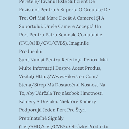
Peretele/tavanul Este Suficient De
Rezistent Pentru A Suporta O Greutate De
Trei Ori Mai Mare Decât A Camerei Și A
Suportului. Unele Camere Acceptă Un
Port Pentru Patru Semnale Comutabile
(TVI/AHD/CVI/CVBS). Imaginile
Produsului
Sunt Numai Pentru Referinţă. Pentru Mai
Multe Informaţii Despre Acest Produs,
Vizitaţi Http://www.hikvision.com/.
Stena/strop Má Dostatočnú Nosnosť Na
To, Aby Udržala Trojnásobok Hmotnosti
Kamery A Držiaka. Niektoré Kamery
Podporujú Jeden Port Pre Štyri
Prepínateľné Signály
(TVI/AHD/CVI/CVBS). Obrázky Produktu