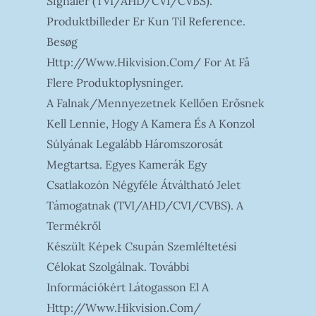
Signaler (TVI/AHD/CVI/CVBS).
Produktbilleder Er Kun Til Reference.
Besøg
Http://www.hikvision.com/ For At Få
Flere Produktoplysninger.
A Falnak/mennyezetnek Kellően Erősnek
Kell Lennie, Hogy A Kamera És A Konzol
Súlyának Legalább Háromszorosát
Megtartsa. Egyes Kamerák Egy
Csatlakozón Négyféle Átváltható Jelet
Támogatnak (TVI/AHD/CVI/CVBS). A
Termékről
Készült Képek Csupán Szemléltetési
Célokat Szolgálnak. További
Információkért Látogasson El A
Http://www.hikvision.com/