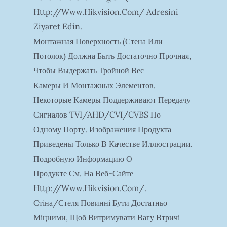
Http://www.hikvision.com/ Adresini
Ziyaret Edin.
Монтажная Поверхность (стена Или
Потолок) Должна Быть Достаточно Прочная,
Чтобы Выдержать Тройной Вес
Камеры И Монтажных Элементов.
Некоторые Камеры Поддерживают Передачу
Сигналов TVI/AHD/CVI/CVBS По
Одному Порту. Изображения Продукта
Приведены Только В Качестве Иллюстрации.
Подробную Информацию О
Продукте См. На Веб-Сайте
Http://www.hikvision.com/.
Стіна/стеля Повинні Бути Достатньо
Міцними, Щоб Витримувати Вагу Втричі