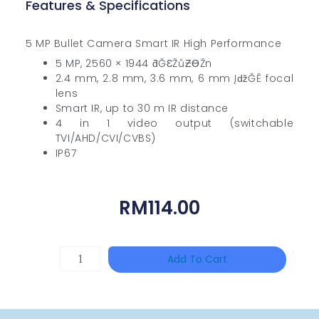
Features & Specifications
5 MP Bullet Camera Smart IR High Performance
5 MP, 2560 × 1944 ƌĞƐŽůƵƟŽn
2.4 mm, 2.8 mm, 3.6 mm, 6 mm ĮǆĞĚ focal
lens
Smart IR, up to 30 m IR distance
4 in 1 video output (switchable
TVI/AHD/CVI/CVBS)
IP67
RM
114.00
TP-
Add To Cart
LINK
Tapo
P100(1-