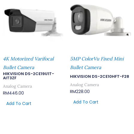
4K Motorized Varifocal
5MP ColorVu Fixed Mini
Bullet Camera
Bullet Camera
HIKVISION DS-2CE19U1T-
HIKVISION DS-2CE10HFT-F28
AIT3ZF
Analog Camera
Analog Camera
RM
228.00
RM
446.00
Add To Cart
Add To Cart