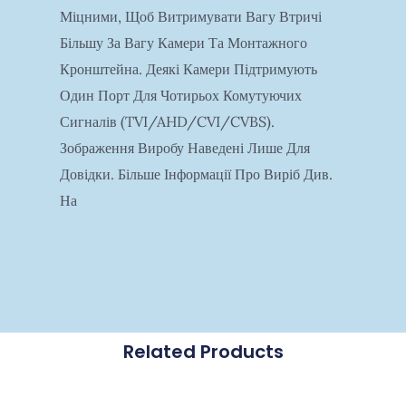
Міцними, Щоб Витримувати Вагу Втричі
Більшу За Вагу Камери Та Монтажного
Кронштейна. Деякі Камери Підтримують
Один Порт Для Чотирьох Комутуючих
Сигналів (TVI/AHD/CVI/CVBS).
Зображення Виробу Наведені Лише Для
Довідки. Більше Інформації Про Виріб Див.
На
Related Products