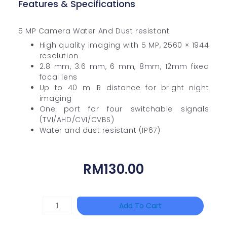
Features & Specifications
5 MP Camera Water And Dust resistant
High quality imaging with 5 MP, 2560 × 1944
resolution
2.8 mm, 3.6 mm, 6 mm, 8mm, 12mm fixed
focal lens
Up to 40 m IR distance for bright night
imaging
One port for four switchable signals
(TVI/AHD/CVI/CVBS)
Water and dust resistant (IP67)
RM
130.00
HANWHA
Add To Cart
VISION