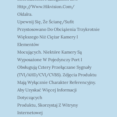
Http://www.hikvision.com/
Oldalra.
Upewnij Się, Że Ścianę/sufit
Przystosowano Do Obciążenia Trzykrotnie
Większego Niż Ciężar Kamery I
Elementów
Mocujących. Niektóre Kamery Są
Wyposażone W Pojedynczy Port I
Obsługują Cztery Przełączane Sygnały
(TVI/AHD/CVI/CVBS). Zdjęcia Produktu
Mają Wyłącznie Charakter Referencyjny.
Aby Uzyskać Więcej Informacji
Dotyczących
Produktu, Skorzystaj Z Witryny
Internetowej