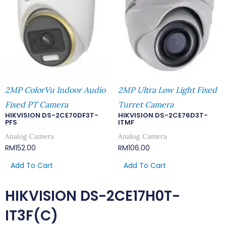
2MP ColorVu Indoor Audio
2MP Ultra Low Light Fixed
Fixed PT Camera
Turret Camera
HIKVISION DS-2CE70DF3T-
HIKVISION DS-2CE76D3T-
PFS
ITMF
Analog Camera
Analog Camera
RM
152.00
RM
106.00
Add To Cart
Add To Cart
HIKVISION DS-2CE17H0T-
IT3F(C)