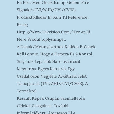
En Port Med Omskiftning Mellem Fire
Signaler (TVI/AHD/CVI/CVBS).
Produktbilleder Er Kun Til Reference.
Besøg
Http://www.hikvision.com/ For At Få
Flere Produktoplysninger.
A Falnak/mennyezetnek Kellően Erősnek
Kell Lennie, Hogy A Kamera És A Konzol
Súlyának Legalább Háromszorosát
Megtartsa. Egyes Kamerák Egy
Csatlakozón Négyféle Átváltható Jelet
Támogatnak (TVI/AHD/CVI/CVBS). A
Termékről
Készült Képek Csupán Szemléltetési
Célokat Szolgálnak. További
Információkért Látogasson El A