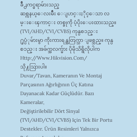
ခ်ိဳ႕ကင္မရာမ်ားသည္
ဆစ္ကနယ္ေလးမ်ဳိး ေျပာင္းႏိုင္ေသာ လ
မ္းေၾကာင္း တစ္ခုကို ပံ့ပိုးေပးထားသည္။
(TVI/AHD/CVI/CVBS) ကုန္ပစၥည္း
႐ုပ္ပံုမ်ားမွာ ကိုးကားရန္အတြက္သာ ျဖစ္သည္။ ကုန္ပ
စၥည္း အခ်က္အလက္မ်ား ပိုမိုသိရွိလိုပါက
Http://www.hikvision.com/
သို႔သြားပါ။
Duvar/tavan, Kameranın Ve Montaj
Parçasının Ağırlığının Üç Katına
Dayanacak Kadar Güçlüdür. Bazı
Kameralar,
Değiştirilebilir Dört Sinyal
(TVI/AHD/CVI/CVBS) Için Tek Bir Portu
Destekler. Ürün Resimleri Yalnızca