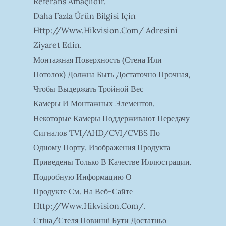
Referans Amaçlıdır.
Daha Fazla Ürün Bilgisi Için
Http://www.hikvision.com/ Adresini
Ziyaret Edin.
Монтажная Поверхность (стена Или
Потолок) Должна Быть Достаточно Прочная,
Чтобы Выдержать Тройной Вес
Камеры И Монтажных Элементов.
Некоторые Камеры Поддерживают Передачу
Сигналов TVI/AHD/CVI/CVBS По
Одному Порту. Изображения Продукта
Приведены Только В Качестве Иллюстрации.
Подробную Информацию О
Продукте См. На Веб-Сайте
Http://www.hikvision.com/.
Стіна/стеля Повинні Бути Достатньо