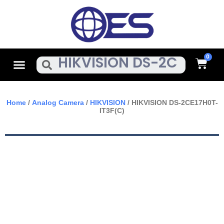
Skip
To
Content
Cart
Menu
Search
Home
/
Analog Camera
/
HIKVISION
/ HIKVISION DS-2CE17H0T-
IT3F(C)