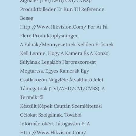
Signaler (TVI/AHD/CVI/CVBS).
Produktbilleder Er Kun Til Reference.
Besøg
Http://www.hikvision.com/ For At Få
Flere Produktoplysninger.
A Falnak/mennyezetnek Kellően Erősnek
Kell Lennie, Hogy A Kamera És A Konzol
Súlyának Legalább Háromszorosát
Megtartsa. Egyes Kamerák Egy
Csatlakozón Négyféle Átváltható Jelet
Támogatnak (TVI/AHD/CVI/CVBS). A
Termékről
Készült Képek Csupán Szemléltetési
Célokat Szolgálnak. További
Információkért Látogasson El A
Http://www.hikvision.com/