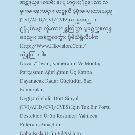
ဆစ္ကနယ္ေလးမ်ဳိး ေျပာင္းႏိုင္ေသာ လ
မ္းေၾကာင္း တစ္ခုကို ပံ့ပိုးေပးထားသည္။
(TVI/AHD/CVI/CVBS) ကုန္ပစၥည္း
႐ုပ္ပံုမ်ားမွာ ကိုးကားရန္အတြက္သာ ျဖစ္သည္။ ကုန္ပ
စၥည္း အခ်က္အလက္မ်ား ပိုမိုသိရွိလိုပါက
Http://www.hikvision.com/
သို႔သြားပါ။
Duvar/tavan, Kameranın Ve Montaj
Parçasının Ağırlığının Üç Katına
Dayanacak Kadar Güçlüdür. Bazı
Kameralar,
Değiştirilebilir Dört Sinyal
(TVI/AHD/CVI/CVBS) Için Tek Bir Portu
Destekler. Ürün Resimleri Yalnızca
Referans Amaçlıdır.
Daha Fazla Ürün Bilgisi Için