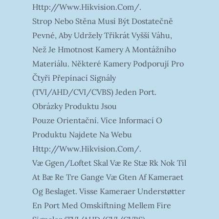
Http://www.hikvision.com/.
Strop Nebo Stěna Musí Být Dostatečně
Pevné, Aby Udržely Třikrát Vyšší Váhu,
Než Je Hmotnost Kamery A Montážního
Materiálu. Některé Kamery Podporují Pro
Čtyři Přepínací Signály
(TVI/AHD/CVI/CVBS) Jeden Port.
Obrázky Produktu Jsou
Pouze Orientační. Více Informací O
Produktu Najdete Na Webu
Http://www.hikvision.com/.
Væ Ggen/loftet Skal Væ Re Stæ Rk Nok Til
At Bæ Re Tre Gange Væ Gten Af Kameraet
Og Beslaget. Visse Kameraer Understøtter
En Port Med Omskiftning Mellem Fire