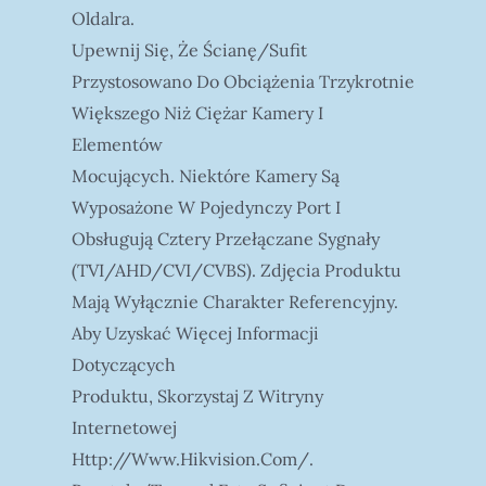
Oldalra.
Upewnij Się, Że Ścianę/sufit
Przystosowano Do Obciążenia Trzykrotnie
Większego Niż Ciężar Kamery I
Elementów
Mocujących. Niektóre Kamery Są
Wyposażone W Pojedynczy Port I
Obsługują Cztery Przełączane Sygnały
(TVI/AHD/CVI/CVBS). Zdjęcia Produktu
Mają Wyłącznie Charakter Referencyjny.
Aby Uzyskać Więcej Informacji
Dotyczących
Produktu, Skorzystaj Z Witryny
Internetowej
Http://www.hikvision.com/.