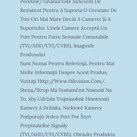
Peretele/tavanul Este Suficient De
Rezistent Pentru A Suporta O Greutate De
Trei Ori Mai Mare Decât A Camerei Și A
Suportului. Unele Camere Acceptă Un
Port Pentru Patru Semnale Comutabile
(TVI/AHD/CVI/CVBS). Imaginile
Produsului
Sunt Numai Pentru Referinţă. Pentru Mai
Multe Informaţii Despre Acest Produs,
Vizitaţi Http://www.hikvision.com/.
Stena/strop Má Dostatočnú Nosnosť Na
To, Aby Udržala Trojnásobok Hmotnosti
Kamery A Držiaka. Niektoré Kamery
Podporujú Jeden Port Pre Štyri
Prepínateľné Signály
(TVI/AHD/CVI/CVBS). Obrázky Produktu