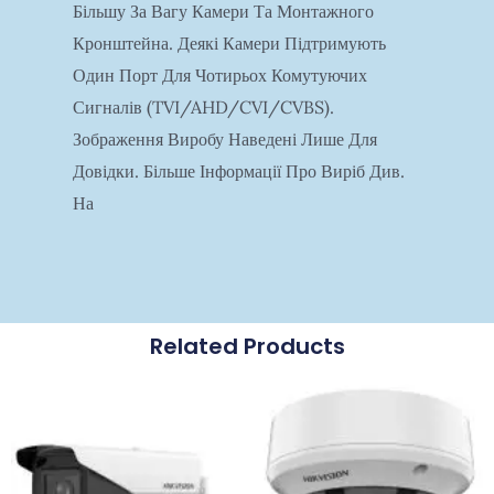
Більшу За Вагу Камери Та Монтажного
Кронштейна. Деякі Камери Підтримують
Один Порт Для Чотирьох Комутуючих
Сигналів (TVI/AHD/CVI/CVBS).
Зображення Виробу Наведені Лише Для
Довідки. Більше Інформації Про Виріб Див.
На
Related Products