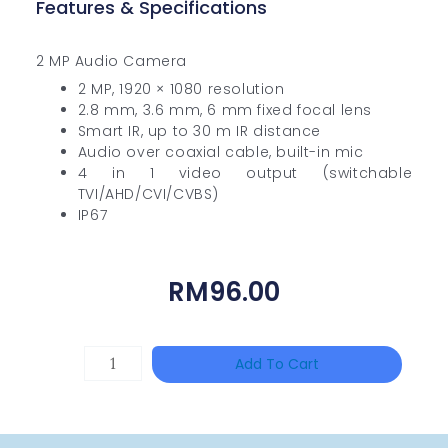
Features & Specifications
2 MP Audio Camera
2 MP, 1920 × 1080 resolution
2.8 mm, 3.6 mm, 6 mm fixed focal lens
Smart IR, up to 30 m IR distance
Audio over coaxial cable, built-in mic
4 in 1 video output (switchable
TVI/AHD/CVI/CVBS)
IP67
RM
96.00
HANWHA
Add To Cart
VISION
XNV-
9082R