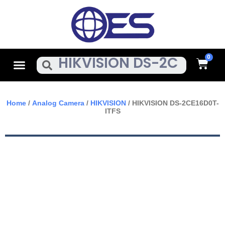
Skip
To
Content
Cart
Menu
Search
Home
/
Analog Camera
/
HIKVISION
/ HIKVISION DS-2CE16D0T-
ITFS