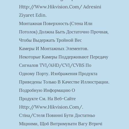
Http://www.hikvision.com/ Adresini
Ziyaret Edin.
Монтажная Поверхность (стена Или
Потолок) Должна Быть Достаточно Прочная,
Чтобы Выдержать Тройной Вес
Камеры И Монтажных Элементов.
Некоторые Камеры Поддерживают Передачу
Сигналов TVI/AHD/CVI/CVBS По
Одному Порту. Изображения Продукта
Приведены Только В Качестве Иллюстрации.
Подробную Информацию О
Продукте См. На Веб-Сайте
Http://www.hikvision.com/.
Стіна/стеля Повинні Бути Достатньо
Міцними, Щоб Витримувати Вагу Втричі